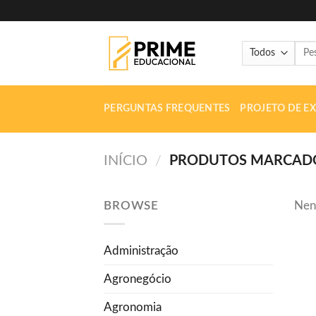
Skip
to
content
Pesq
por:
PERGUNTAS FREQUENTES
PROJETO DE E
INÍCIO
/
PRODUTOS MARCADOS 
BROWSE
Nen
Administração
Agronegócio
Agronomia