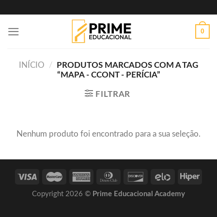
Skip
to
0
content
INÍCIO
/
PRODUTOS MARCADOS COM A TAG
“MAPA - CCONT - PERÍCIA”
FILTRAR
Nenhum produto foi encontrado para a sua seleção.
Copyright 2026 ©
Prime Educacional Academy