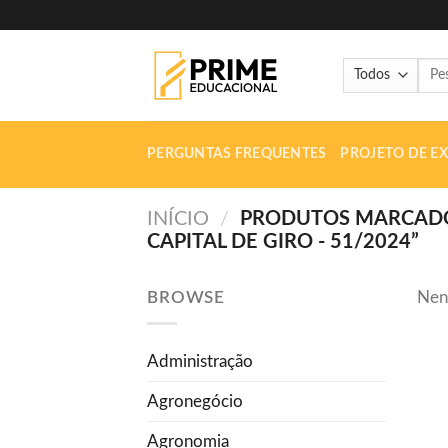
Skip
to
content
Pesq
por:
PERGUNTAS FREQUENTES
PROJETO DE E
INÍCIO
/
PRODUTOS MARCADOS 
CAPITAL DE GIRO - 51/2024”
BROWSE
Nen
Administração
Agronegócio
Agronomia