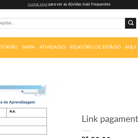
para ver as dúvidas mais frequentes
CLIQUE AQUI
uisar
XTENSÃO
MAPA
ATIVIDADES
RELATÓRIO DE ESTÁGIO
AULA
Adicionar
Link pagamento
à lista de
desejos