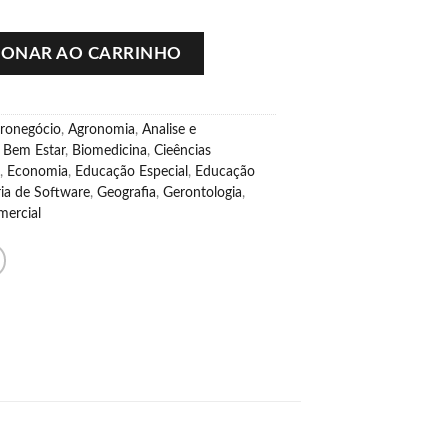
 quantidade
IONAR AO CARRINHO
ronegócio
,
Agronomia
,
Analise e
,
Bem Estar
,
Biomedicina
,
Cieências
,
Economia
,
Educação Especial
,
Educação
ia de Software
,
Geografia
,
Gerontologia
,
ercial