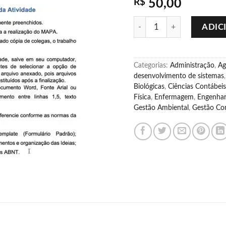
R$
50,00
Link pagamento (50 reais)
ADIC
Categorias:
Administração
,
Ag
desenvolvimento de sistemas
Biológicas
,
Ciências Contábeis
Física
,
Enfermagem
,
Engenhar
Gestão Ambiental
,
Gestão Com