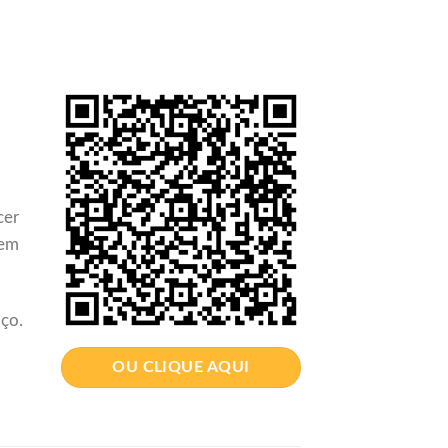
cer
 em
iço.
OU CLIQUE AQUI