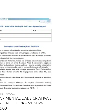
S
Adicionar
à lista de
desejos
NISTRAÇÃO
 – MENTALIDADE CRIATIVA E
REENDEDORA – 51_2026
0,00