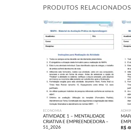
PRODUTOS RELACIONADO
Adicionar
à lista de
desejos
ECONOMIA
ADMI
ATIVIDADE 1 – MENTALIDADE
MAPA
CRIATIVA E EMPREENDEDORA –
EMP
51_2026
R$
4