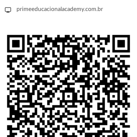
primeeducacionalacademy.com.br